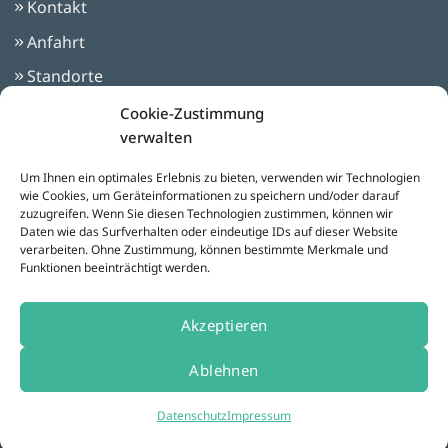
Kontakt
Anfahrt
Standorte
Impressum
Cookie-Zustimmung
verwalten
Datenschutz
AGBs
Um Ihnen ein optimales Erlebnis zu bieten, verwenden wir Technologien
wie Cookies, um Geräteinformationen zu speichern und/oder darauf
zuzugreifen. Wenn Sie diesen Technologien zustimmen, können wir
Daten wie das Surfverhalten oder eindeutige IDs auf dieser Website
Besuchen Sie uns auf:
verarbeiten. Ohne Zustimmung, können bestimmte Merkmale und
Funktionen beeinträchtigt werden.
Akzeptieren
Cookies Einstellungen
Ablehnen
Einkaufsbedingungen
Datenschutz
Impressum