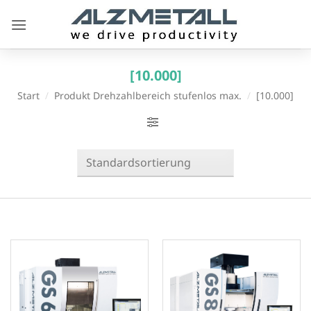
Zum
Inhalt
springen
[10.000]
Start
/
Produkt Drehzahlbereich stufenlos max.
/
[10.000]
ACHSENANZAHL
3-Achsenbearbeitung
(1)
5-Achsenbearbeitung
(3)