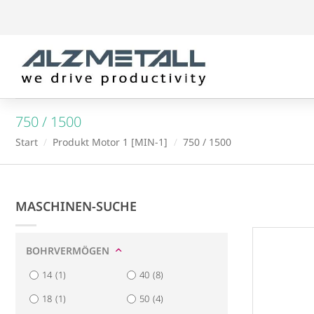
Zum
Inhalt
springen
750 / 1500
Start
/
Produkt Motor 1 [MIN-1]
/
750 / 1500
MASCHINEN-SUCHE
BOHRVER
BOHRVERMÖGEN
14
(1)
14
(1)
40
(8)
18
(1)
18
(1)
50
(4)
23
(7)