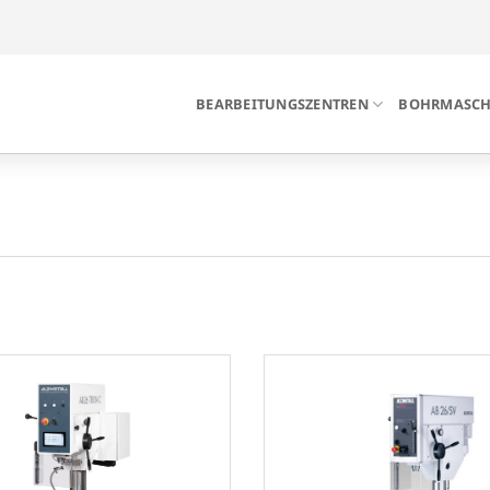
BEARBEITUNGSZENTREN
BOHRMASCH
MÖGEN
40
(8
50
(4
55
(2