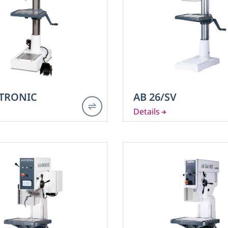
CHNEIDEN
M 24
iTRONIC
AB 26/SV
M 30
M 30 
EEN