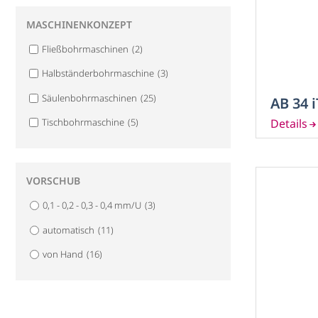
MASCHINENKONZEPT
MASCHINE
Fließbohrmaschinen
(2)
Fließboh
Halbständerbohrmaschine
(3)
Halbstän
Säulenbohrmaschinen
(25)
AB 34 
Säulenbo
Tischbohrmaschine
(5)
Tischboh
VORSCHUB
0,1 - 0,2 - 0,3 - 0,4 mm/U
(3)
VORSCHUB
automatisch
(11)
0,1 - 0,2 
von Hand
(16)
automati
von Han