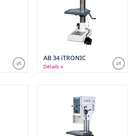
(8)
AB 34 iTRONIC
(5)
/ M 42
(1)