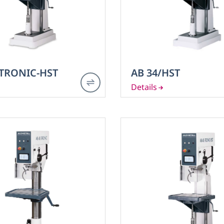
NKONZEPT
rmaschinen
(2)
derbohrmaschine
(3)
iTRONIC-HST
AB 34/HST
hrmaschinen
(25)
rmaschine
(5)
- 0,3 - 0,4 mm/U
(3)
sch
(11)
d
(16)