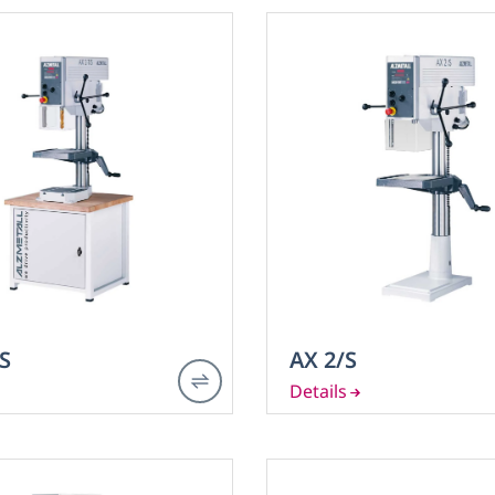
S
AX 2/S