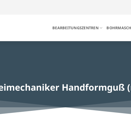
BEARBEITUNGSZENTREN
BOHRMASCH
eimechaniker Handformguß 